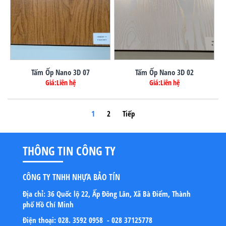
Tấm Ốp Nano 3D 07
Tấm Ốp Nano 3D 02
Giá:Liên hệ
Giá:Liên hệ
1
2
Tiếp
THÔNG TIN CÔNG TY
CÔNG TY TNHH NHỰA BẢO TÍN
Địa chỉ:
36 Quốc lộ 22, Ấp Đông Lân, Xã Bà Điểm, Thành
phố Hồ Chí Minh
Điện thoại:
028. 3592 0958 - 028 37125778