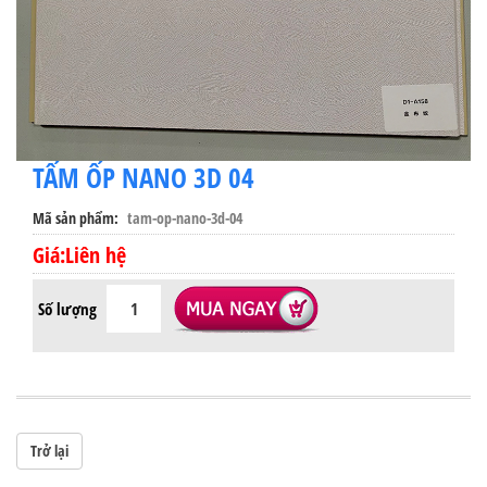
TẤM ỐP NANO 3D 04
Mã sản phẩm
tam-op-nano-3d-04
Giá:Liên hệ
Số lượng
Trở lại